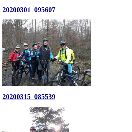
20200301_095607
20200315_085539