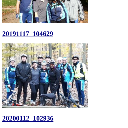
20191117_104629
20200112_102936