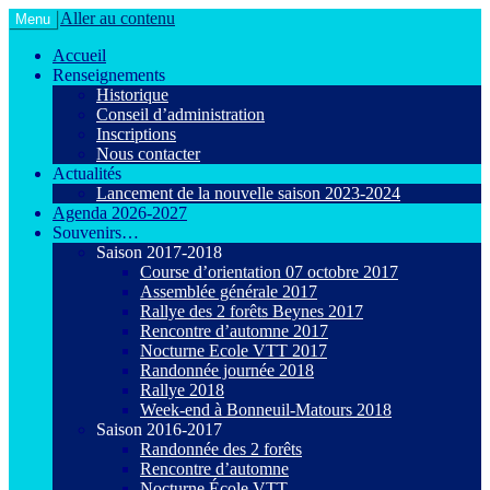
Aller au contenu
Menu
Le VTT loisir en toute convivialité !
Agiot VTT Maurepas
Accueil
Renseignements
Historique
Conseil d’administration
Inscriptions
Nous contacter
Actualités
Lancement de la nouvelle saison 2023-2024
Agenda 2026-2027
Souvenirs…
Saison 2017-2018
Course d’orientation 07 octobre 2017
Assemblée générale 2017
Rallye des 2 forêts Beynes 2017
Rencontre d’automne 2017
Nocturne Ecole VTT 2017
Randonnée journée 2018
Rallye 2018
Week-end à Bonneuil-Matours 2018
Saison 2016-2017
Randonnée des 2 forêts
Rencontre d’automne
Nocturne École VTT