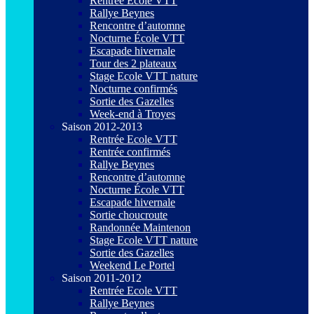
Rentrée Ecole VTT
Rallye Beynes
Rencontre d’automne
Nocturne École VTT
Escapade hivernale
Tour des 2 plateaux
Stage Ecole VTT nature
Nocturne confirmés
Sortie des Gazelles
Week-end à Troyes
Saison 2012-2013
Rentrée Ecole VTT
Rentrée confirmés
Rallye Beynes
Rencontre d’automne
Nocturne École VTT
Escapade hivernale
Sortie choucroute
Randonnée Maintenon
Stage Ecole VTT nature
Sortie des Gazelles
Weekend Le Portel
Saison 2011-2012
Rentrée Ecole VTT
Rallye Beynes