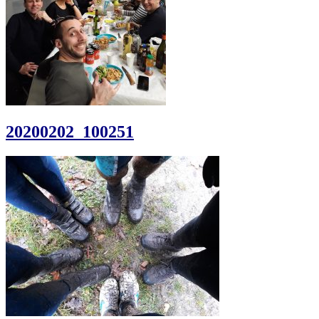
20200202_100251