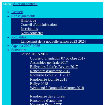
Aller au contenu
Menu
Le VTT loisir en toute convivialité !
Agiot VTT Maurepas
Accueil
Renseignements
Historique
Conseil d’administration
Inscriptions
Nous contacter
Actualités
Lancement de la nouvelle saison 2023-2024
Agenda 2025-2026
Souvenirs…
Saison 2017-2018
Course d’orientation 07 octobre 2017
Assemblée générale 2017
Rallye des 2 forêts Beynes 2017
Rencontre d’automne 2017
Nocturne Ecole VTT 2017
Randonnée journée 2018
Rallye 2018
Week-end à Bonneuil-Matours 2018
Saison 2016-2017
Randonnée des 2 forêts
Rencontre d’automne
Nocturne École VTT