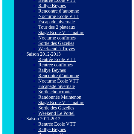
Rentrée Ecole VTT
Rallye Beynes
Rencontre d’automne
Nocturne École VTT
Escapade hivernale
Tour des 2 plateaux
Stage Ecole VTT nature
Nocturne confirmés
Sortie des Gazelles
Week-end à Troyes
Saison 2012-2013
Rentrée Ecole VTT
Rentrée confirmés
Rallye Beynes
Rencontre d’automne
Nocturne École VTT
Escapade hivernale
Sortie choucroute
Randonnée Maintenon
Stage Ecole VTT nature
Sortie des Gazelles
Weekend Le Portel
Saison 2011-2012
Rentrée Ecole VTT
Rallye Beynes