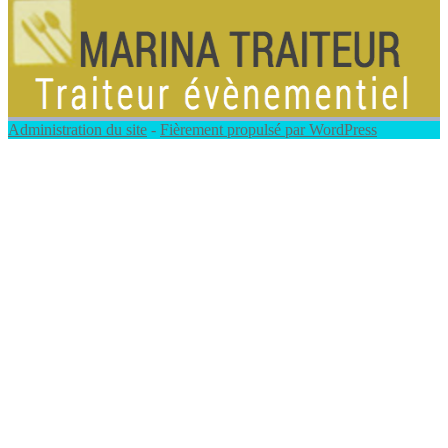
Administration du site
-
Fièrement propulsé par WordPress