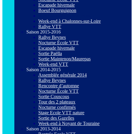
Escapade hivernale
Boeuf Bourguignon
Sortie Maintenon/Maurepas
Week-end à Chalonnes-sur-Loire
Rallye VTT
Saison 2015-2016
Rallye Beynes
Nocturne École VTT
Escapade hivernale
Sortie Paëlla
Sortie Maintenon/Maurepas
Week-end VTT
Saison 2014-2015
Assemblée générale 2014
Rallye Beynes
Rencontre d’automne
Nocturne École VTT
Sortie Couscous
Tour des 2 plateaux
Nocturne confirmés
Stage Ecole VTT nature
Sortie des Gazelles
Week-end à Noyant de Touraine
Saison 2013-2014