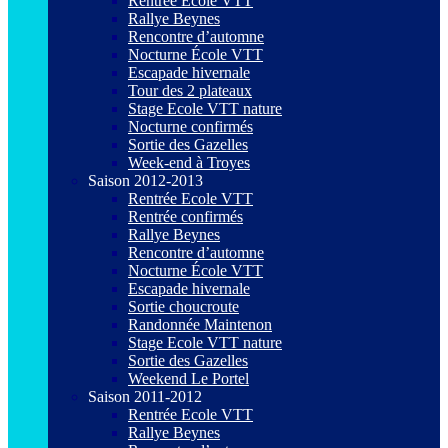
Rentrée Ecole VTT
Rallye Beynes
Rencontre d’automne
Nocturne École VTT
Escapade hivernale
Tour des 2 plateaux
Stage Ecole VTT nature
Nocturne confirmés
Sortie des Gazelles
Week-end à Troyes
Saison 2012-2013
Rentrée Ecole VTT
Rentrée confirmés
Rallye Beynes
Rencontre d’automne
Nocturne École VTT
Escapade hivernale
Sortie choucroute
Randonnée Maintenon
Stage Ecole VTT nature
Sortie des Gazelles
Weekend Le Portel
Saison 2011-2012
Rentrée Ecole VTT
Rallye Beynes