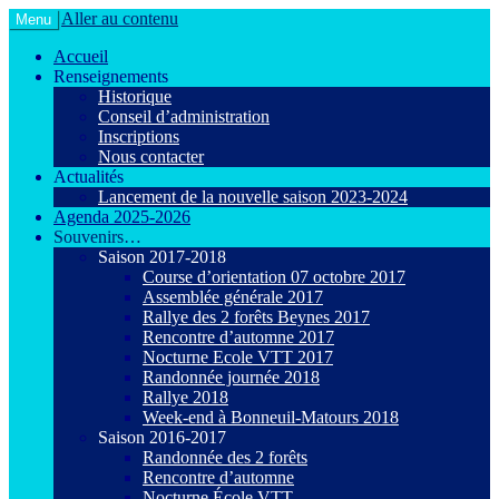
Aller au contenu
Menu
Le VTT loisir en toute convivialité !
Agiot VTT Maurepas
Accueil
Renseignements
Historique
Conseil d’administration
Inscriptions
Nous contacter
Actualités
Lancement de la nouvelle saison 2023-2024
Agenda 2025-2026
Souvenirs…
Saison 2017-2018
Course d’orientation 07 octobre 2017
Assemblée générale 2017
Rallye des 2 forêts Beynes 2017
Rencontre d’automne 2017
Nocturne Ecole VTT 2017
Randonnée journée 2018
Rallye 2018
Week-end à Bonneuil-Matours 2018
Saison 2016-2017
Randonnée des 2 forêts
Rencontre d’automne
Nocturne École VTT