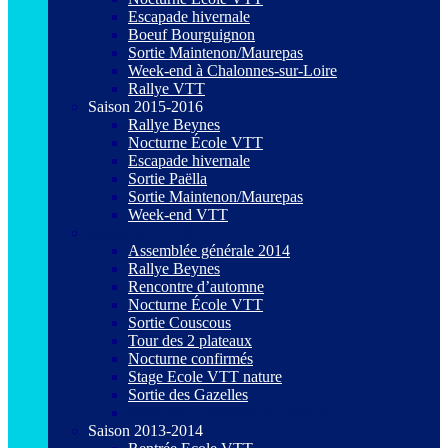
Escapade hivernale
Boeuf Bourguignon
Sortie Maintenon/Maurepas
Week-end à Chalonnes-sur-Loire
Rallye VTT
Saison 2015-2016
Rallye Beynes
Nocturne École VTT
Escapade hivernale
Sortie Paëlla
Sortie Maintenon/Maurepas
Week-end VTT
Saison 2014-2015
Assemblée générale 2014
Rallye Beynes
Rencontre d’automne
Nocturne École VTT
Sortie Couscous
Tour des 2 plateaux
Nocturne confirmés
Stage Ecole VTT nature
Sortie des Gazelles
Week-end à Noyant de Touraine
Saison 2013-2014