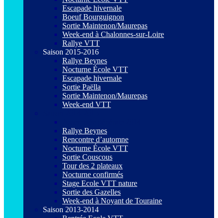
Escapade hivernale
Boeuf Bourguignon
Sortie Maintenon/Maurepas
Week-end à Chalonnes-sur-Loire
Rallye VTT
Saison 2015-2016
Rallye Beynes
Nocturne École VTT
Escapade hivernale
Sortie Paëlla
Sortie Maintenon/Maurepas
Week-end VTT
Saison 2014-2015
Assemblée générale 2014
Rallye Beynes
Rencontre d’automne
Nocturne École VTT
Sortie Couscous
Tour des 2 plateaux
Nocturne confirmés
Stage Ecole VTT nature
Sortie des Gazelles
Week-end à Noyant de Touraine
Saison 2013-2014