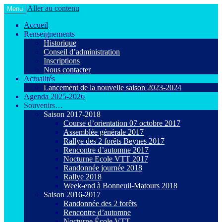
Aller au contenu
Menu
Le VTT loisir en toute convivialité !
Agiot VTT Maurepas
Accueil
Renseignements
Historique
Conseil d’administration
Inscriptions
Nous contacter
Actualités
Lancement de la nouvelle saison 2023-2024
Agenda 2025-2026
Souvenirs…
Saison 2017-2018
Course d’orientation 07 octobre 2017
Assemblée générale 2017
Rallye des 2 forêts Beynes 2017
Rencontre d’automne 2017
Nocturne Ecole VTT 2017
Randonnée journée 2018
Rallye 2018
Week-end à Bonneuil-Matours 2018
Saison 2016-2017
Randonnée des 2 forêts
Rencontre d’automne
Nocturne École VTT