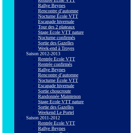
Rentrée Ecole VTT
Rallye Beynes
Rencontre d’automne
Nocturne École VTT
Escapade hivernale
Tour des 2 plateaux
Stage Ecole VTT nature
Nocturne confirmés
Sortie des Gazelles
Week-end à Troyes
Saison 2012-2013
Rentrée Ecole VTT
Rentrée confirmés
Rallye Beynes
Rencontre d’automne
Nocturne École VTT
Escapade hivernale
Sortie choucroute
Randonnée Maintenon
Stage Ecole VTT nature
Sortie des Gazelles
Weekend Le Portel
Saison 2011-2012
Rentrée Ecole VTT
Rallye Beynes