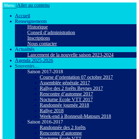
Aller au contenu
Menu
Le VTT loisir en toute convivialité !
Agiot VTT Maurepas
Accueil
Renseignements
Historique
Conseil d’administration
Inscriptions
Nous contacter
Actualités
Lancement de la nouvelle saison 2023-2024
Agenda 2025-2026
Souvenirs…
Saison 2017-2018
Course d’orientation 07 octobre 2017
Assemblée générale 2017
Rallye des 2 forêts Beynes 2017
Rencontre d’automne 2017
Nocturne Ecole VTT 2017
Randonnée journée 2018
Rallye 2018
Week-end à Bonneuil-Matours 2018
Saison 2016-2017
Randonnée des 2 forêts
Rencontre d’automne
Nocturne École VTT