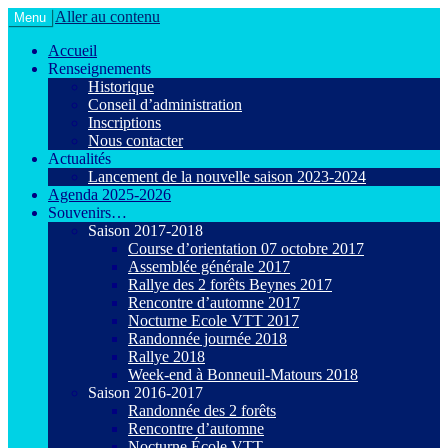
Aller au contenu
Menu
Le VTT loisir en toute convivialité !
Agiot VTT Maurepas
Accueil
Renseignements
Historique
Conseil d’administration
Inscriptions
Nous contacter
Actualités
Lancement de la nouvelle saison 2023-2024
Agenda 2025-2026
Souvenirs…
Saison 2017-2018
Course d’orientation 07 octobre 2017
Assemblée générale 2017
Rallye des 2 forêts Beynes 2017
Rencontre d’automne 2017
Nocturne Ecole VTT 2017
Randonnée journée 2018
Rallye 2018
Week-end à Bonneuil-Matours 2018
Saison 2016-2017
Randonnée des 2 forêts
Rencontre d’automne
Nocturne École VTT