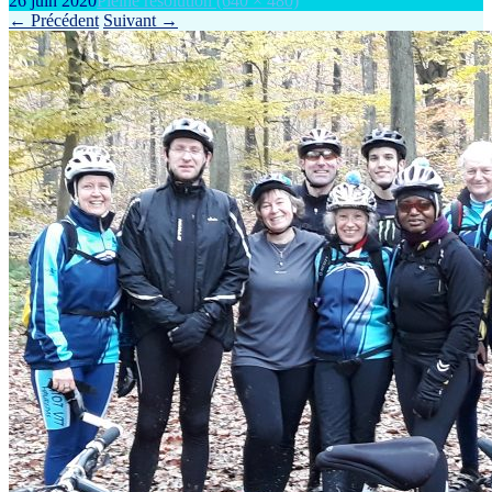
26 juin 2020
Pleine résolution (640 × 480)
←
Précédent
Suivant
→