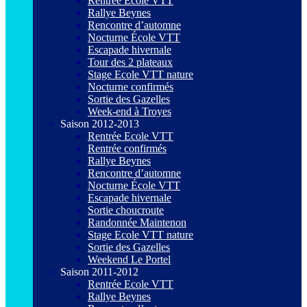
Rentrée Ecole VTT
Rallye Beynes
Rencontre d’automne
Nocturne École VTT
Escapade hivernale
Tour des 2 plateaux
Stage Ecole VTT nature
Nocturne confirmés
Sortie des Gazelles
Week-end à Troyes
Saison 2012-2013
Rentrée Ecole VTT
Rentrée confirmés
Rallye Beynes
Rencontre d’automne
Nocturne École VTT
Escapade hivernale
Sortie choucroute
Randonnée Maintenon
Stage Ecole VTT nature
Sortie des Gazelles
Weekend Le Portel
Saison 2011-2012
Rentrée Ecole VTT
Rallye Beynes