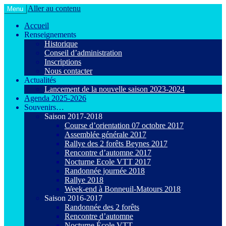
Aller au contenu
Menu
Le VTT loisir en toute convivialité !
Agiot VTT Maurepas
Accueil
Renseignements
Historique
Conseil d’administration
Inscriptions
Nous contacter
Actualités
Lancement de la nouvelle saison 2023-2024
Agenda 2025-2026
Souvenirs…
Saison 2017-2018
Course d’orientation 07 octobre 2017
Assemblée générale 2017
Rallye des 2 forêts Beynes 2017
Rencontre d’automne 2017
Nocturne Ecole VTT 2017
Randonnée journée 2018
Rallye 2018
Week-end à Bonneuil-Matours 2018
Saison 2016-2017
Randonnée des 2 forêts
Rencontre d’automne
Nocturne École VTT