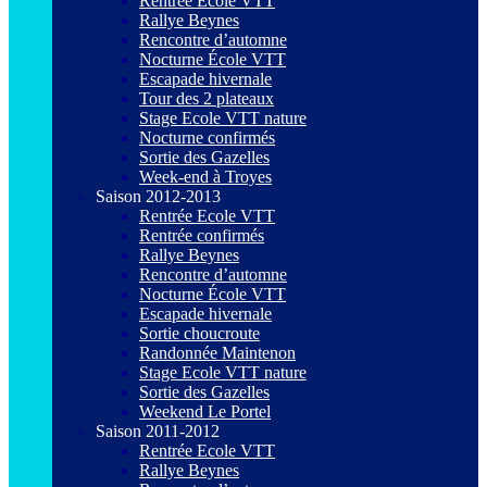
Rentrée Ecole VTT
Rallye Beynes
Rencontre d’automne
Nocturne École VTT
Escapade hivernale
Tour des 2 plateaux
Stage Ecole VTT nature
Nocturne confirmés
Sortie des Gazelles
Week-end à Troyes
Saison 2012-2013
Rentrée Ecole VTT
Rentrée confirmés
Rallye Beynes
Rencontre d’automne
Nocturne École VTT
Escapade hivernale
Sortie choucroute
Randonnée Maintenon
Stage Ecole VTT nature
Sortie des Gazelles
Weekend Le Portel
Saison 2011-2012
Rentrée Ecole VTT
Rallye Beynes