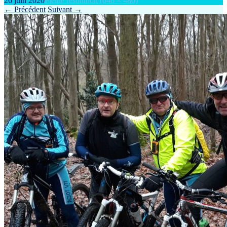
26 juin 2020
Pleine résolution (640 × 480)
←
Précédent
Suivant
→