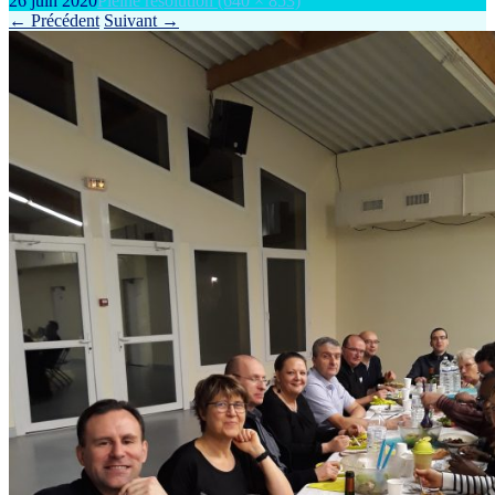
26 juin 2020
Pleine résolution (640 × 853)
←
Précédent
Suivant
→