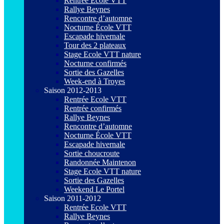
Rentrée Ecole VTT
Rallye Beynes
Rencontre d’automne
Nocturne École VTT
Escapade hivernale
Tour des 2 plateaux
Stage Ecole VTT nature
Nocturne confirmés
Sortie des Gazelles
Week-end à Troyes
Saison 2012-2013
Rentrée Ecole VTT
Rentrée confirmés
Rallye Beynes
Rencontre d’automne
Nocturne École VTT
Escapade hivernale
Sortie choucroute
Randonnée Maintenon
Stage Ecole VTT nature
Sortie des Gazelles
Weekend Le Portel
Saison 2011-2012
Rentrée Ecole VTT
Rallye Beynes