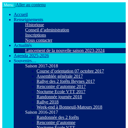
Aller au contenu
Menu
Le VTT loisir en toute convivialité !
Agiot VTT Maurepas
Accueil
Renseignements
Historique
Conseil d’administration
Inscriptions
Nous contacter
Actualités
Lancement de la nouvelle saison 2023-2024
Agenda 2025-2026
Souvenirs…
Saison 2017-2018
Course d’orientation 07 octobre 2017
Assemblée générale 2017
Rallye des 2 forêts Beynes 2017
Rencontre d’automne 2017
Nocturne Ecole VTT 2017
Randonnée journée 2018
Rallye 2018
Week-end à Bonneuil-Matours 2018
Saison 2016-2017
Randonnée des 2 forêts
Rencontre d’automne
Nocturne École VTT