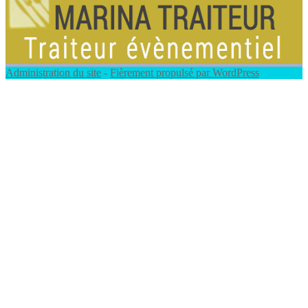
Administration du site
-
Fièrement propulsé par WordPress