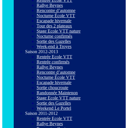
Rentrée Ecole VTT
Rallye Beynes
Rencontre d’automne
Nocturne École VTT
Escapade hivernale
Tour des 2 plateaux
Stage Ecole VTT nature
Nocturne confirmés
Sortie des Gazelles
Week-end à Troyes
Saison 2012-2013
Rentrée Ecole VTT
Rentrée confirmés
Rallye Beynes
Rencontre d’automne
Nocturne École VTT
Escapade hivernale
Sortie choucroute
Randonnée Maintenon
Stage Ecole VTT nature
Sortie des Gazelles
Weekend Le Portel
Saison 2011-2012
Rentrée Ecole VTT
Rallye Beynes