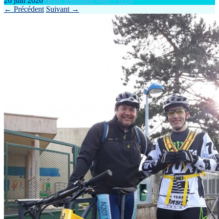
26 juin 2020
Pleine résolution (640 × 853)
←
Précédent
Suivant
→