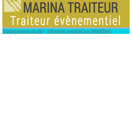
Administration du site
-
Fièrement propulsé par WordPress