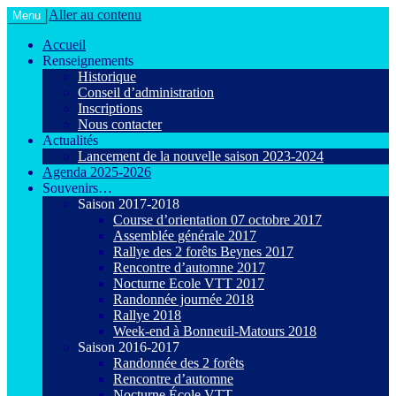
Aller au contenu
Menu
Le VTT loisir en toute convivialité !
Agiot VTT Maurepas
Accueil
Renseignements
Historique
Conseil d’administration
Inscriptions
Nous contacter
Actualités
Lancement de la nouvelle saison 2023-2024
Agenda 2025-2026
Souvenirs…
Saison 2017-2018
Course d’orientation 07 octobre 2017
Assemblée générale 2017
Rallye des 2 forêts Beynes 2017
Rencontre d’automne 2017
Nocturne Ecole VTT 2017
Randonnée journée 2018
Rallye 2018
Week-end à Bonneuil-Matours 2018
Saison 2016-2017
Randonnée des 2 forêts
Rencontre d’automne
Nocturne École VTT