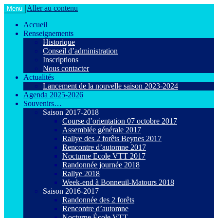
Aller au contenu
Menu
Le VTT loisir en toute convivialité !
Agiot VTT Maurepas
Accueil
Renseignements
Historique
Conseil d’administration
Inscriptions
Nous contacter
Actualités
Lancement de la nouvelle saison 2023-2024
Agenda 2025-2026
Souvenirs…
Saison 2017-2018
Course d’orientation 07 octobre 2017
Assemblée générale 2017
Rallye des 2 forêts Beynes 2017
Rencontre d’automne 2017
Nocturne Ecole VTT 2017
Randonnée journée 2018
Rallye 2018
Week-end à Bonneuil-Matours 2018
Saison 2016-2017
Randonnée des 2 forêts
Rencontre d’automne
Nocturne École VTT