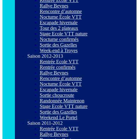
Rentrée Ecole VTT
Rallye Beynes
Rencontre d’automne
Nocturne École VTT
Escapade hivernale
Tour des 2 plateaux
Stage Ecole VTT nature
Nocturne confirmés
Sortie des Gazelles
Week-end à Troyes
Saison 2012-2013
Rentrée Ecole VTT
Rentrée confirmés
Rallye Beynes
Rencontre d’automne
Nocturne École VTT
Escapade hivernale
Sortie choucroute
Randonnée Maintenon
Stage Ecole VTT nature
Sortie des Gazelles
Weekend Le Portel
Saison 2011-2012
Rentrée Ecole VTT
Rallye Beynes