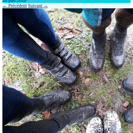
26 juin 2020
Pleine résolution (640 × 480)
←
Précédent
Suivant
→