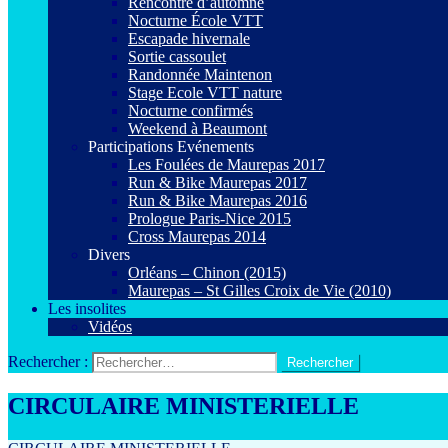
Rencontre d’automne
Nocturne École VTT
Escapade hivernale
Sortie cassoulet
Randonnée Maintenon
Stage Ecole VTT nature
Nocturne confirmés
Weekend à Beaumont
Participations Evénements
Les Foulées de Maurepas 2017
Run & Bike Maurepas 2017
Run & Bike Maurepas 2016
Prologue Paris-Nice 2015
Cross Maurepas 2014
Divers
Orléans – Chinon (2015)
Maurepas – St Gilles Croix de Vie (2010)
Les insolites
Vidéos
Rechercher :
CIRCULAIRE MINISTERIELLE