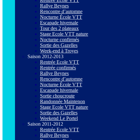
Rentrée Ecole VTT
Rallye Beynes
Rencontre d’automne
Nocturne École VTT
Escapade hivernale
Tour des 2 plateaux
Stage Ecole VTT nature
Nocturne confirmés
Sortie des Gazelles
Week-end à Troyes
Saison 2012-2013
Rentrée Ecole VTT
Rentrée confirmés
Rallye Beynes
Rencontre d’automne
Nocturne École VTT
Escapade hivernale
Sortie choucroute
Randonnée Maintenon
Stage Ecole VTT nature
Sortie des Gazelles
Weekend Le Portel
Saison 2011-2012
Rentrée Ecole VTT
Rallye Beynes