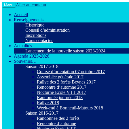
Aller au contenu
Menu
Le VTT loisir en toute convivialité !
Agiot VTT Maurepas
Accueil
Renseignements
Historique
Conseil d’administration
Inscriptions
Nous contacter
Actualités
Lancement de la nouvelle saison 2023-2024
Agenda 2025-2026
Souvenirs…
Saison 2017-2018
Course d’orientation 07 octobre 2017
Assemblée générale 2017
Rallye des 2 forêts Beynes 2017
Rencontre d’automne 2017
Nocturne Ecole VTT 2017
Randonnée journée 2018
Rallye 2018
Week-end à Bonneuil-Matours 2018
Saison 2016-2017
Randonnée des 2 forêts
Rencontre d’automne
Nocturne École VTT