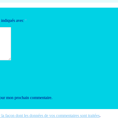
t indiqués avec
*
 pour mon prochain commentaire.
r la façon dont les données de vos commentaires sont traitées
.