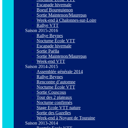
Escapade hivernale
Boeuf Bourguignon
Sortie Maintenon/Maurepas
Week-end à Chalonnes-sur-Loire
Rallye VTT
Saison 2015-2016
Rallye Beynes
Nocturne École VTT
Escapade hivernale
Sortie Paëlla
Sortie Maintenon/Maurepas
Week-end VTT
Saison 2014-2015
Assemblée générale 2014
Rallye Beynes
Rencontre d’automne
Nocturne École VTT
Sortie Couscous
Tour des 2 plateaux
Nocturne confirmés
Stage Ecole VTT nature
Sortie des Gazelles
Week-end à Noyant de Touraine
Saison 2013-2014