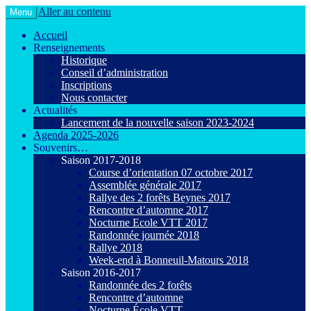
Aller au contenu
Menu
Le VTT loisir en toute convivialité !
Agiot VTT Maurepas
Accueil
Renseignements
Historique
Conseil d’administration
Inscriptions
Nous contacter
Actualités
Lancement de la nouvelle saison 2023-2024
Agenda 2025-2026
Souvenirs…
Saison 2017-2018
Course d’orientation 07 octobre 2017
Assemblée générale 2017
Rallye des 2 forêts Beynes 2017
Rencontre d’automne 2017
Nocturne Ecole VTT 2017
Randonnée journée 2018
Rallye 2018
Week-end à Bonneuil-Matours 2018
Saison 2016-2017
Randonnée des 2 forêts
Rencontre d’automne
Nocturne École VTT