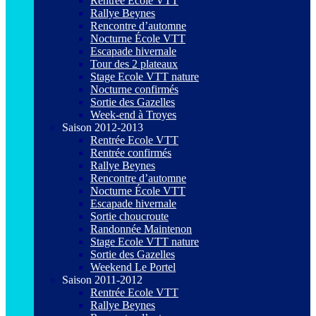
Rentrée Ecole VTT
Rallye Beynes
Rencontre d’automne
Nocturne École VTT
Escapade hivernale
Tour des 2 plateaux
Stage Ecole VTT nature
Nocturne confirmés
Sortie des Gazelles
Week-end à Troyes
Saison 2012-2013
Rentrée Ecole VTT
Rentrée confirmés
Rallye Beynes
Rencontre d’automne
Nocturne École VTT
Escapade hivernale
Sortie choucroute
Randonnée Maintenon
Stage Ecole VTT nature
Sortie des Gazelles
Weekend Le Portel
Saison 2011-2012
Rentrée Ecole VTT
Rallye Beynes