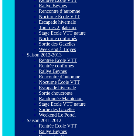
Rentrée Ecole VTT
Rallye Beynes
Rencontre d’automne
Nocturne École VTT
Escapade hivernale
Tour des 2 plateaux
Stage Ecole VTT nature
Nocturne confirmés
Sortie des Gazelles
Week-end à Troyes
Saison 2012-2013
Rentrée Ecole VTT
Rentrée confirmés
Rallye Beynes
Rencontre d’automne
Nocturne École VTT
Escapade hivernale
Sortie choucroute
Randonnée Maintenon
Stage Ecole VTT nature
Sortie des Gazelles
Weekend Le Portel
Saison 2011-2012
Rentrée Ecole VTT
Rallye Beynes