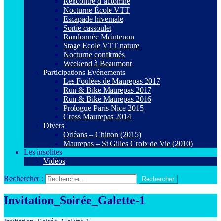
Rencontre d’automne
Nocturne École VTT
Escapade hivernale
Sortie cassoulet
Randonnée Maintenon
Stage Ecole VTT nature
Nocturne confirmés
Weekend à Beaumont
Participations Evénements
Les Foulées de Maurepas 2017
Run & Bike Maurepas 2017
Run & Bike Maurepas 2016
Prologue Paris-Nice 2015
Cross Maurepas 2014
Divers
Orléans – Chinon (2015)
Maurepas – St Gilles Croix de Vie (2010)
Les insolites
Vidéos
Rechercher :
Invitation_Soirée_Galette-1