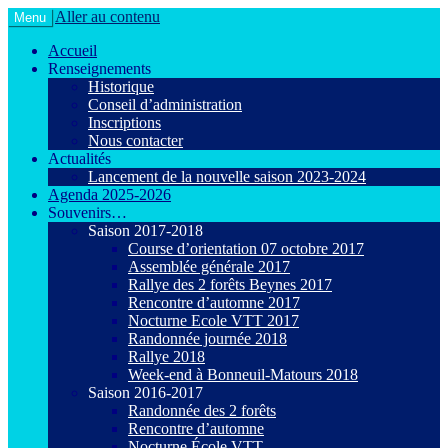
Aller au contenu
Menu
Le VTT loisir en toute convivialité !
Agiot VTT Maurepas
Accueil
Renseignements
Historique
Conseil d’administration
Inscriptions
Nous contacter
Actualités
Lancement de la nouvelle saison 2023-2024
Agenda 2025-2026
Souvenirs…
Saison 2017-2018
Course d’orientation 07 octobre 2017
Assemblée générale 2017
Rallye des 2 forêts Beynes 2017
Rencontre d’automne 2017
Nocturne Ecole VTT 2017
Randonnée journée 2018
Rallye 2018
Week-end à Bonneuil-Matours 2018
Saison 2016-2017
Randonnée des 2 forêts
Rencontre d’automne
Nocturne École VTT