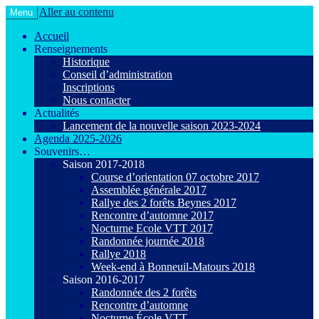
Aller au contenu
Menu
Le VTT loisir en toute convivialité !
Agiot VTT Maurepas
Accueil
Renseignements
Historique
Conseil d’administration
Inscriptions
Nous contacter
Actualités
Lancement de la nouvelle saison 2023-2024
Agenda 2025-2026
Souvenirs…
Saison 2017-2018
Course d’orientation 07 octobre 2017
Assemblée générale 2017
Rallye des 2 forêts Beynes 2017
Rencontre d’automne 2017
Nocturne Ecole VTT 2017
Randonnée journée 2018
Rallye 2018
Week-end à Bonneuil-Matours 2018
Saison 2016-2017
Randonnée des 2 forêts
Rencontre d’automne
Nocturne École VTT