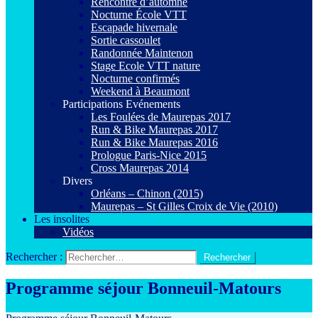
Rencontre d’automne
Nocturne École VTT
Escapade hivernale
Sortie cassoulet
Randonnée Maintenon
Stage Ecole VTT nature
Nocturne confirmés
Weekend à Beaumont
Participations Evénements
Les Foulées de Maurepas 2017
Run & Bike Maurepas 2017
Run & Bike Maurepas 2016
Prologue Paris-Nice 2015
Cross Maurepas 2014
Divers
Orléans – Chinon (2015)
Maurepas – St Gilles Croix de Vie (2010)
Les insolites
Vidéos
Rechercher :
Programme séjour Bonneuil-Matours