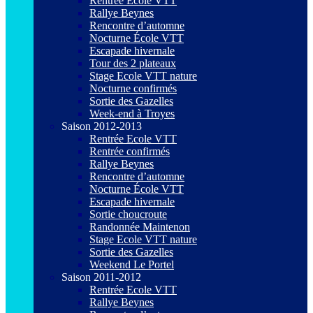
Rentrée Ecole VTT
Rallye Beynes
Rencontre d’automne
Nocturne École VTT
Escapade hivernale
Tour des 2 plateaux
Stage Ecole VTT nature
Nocturne confirmés
Sortie des Gazelles
Week-end à Troyes
Saison 2012-2013
Rentrée Ecole VTT
Rentrée confirmés
Rallye Beynes
Rencontre d’automne
Nocturne École VTT
Escapade hivernale
Sortie choucroute
Randonnée Maintenon
Stage Ecole VTT nature
Sortie des Gazelles
Weekend Le Portel
Saison 2011-2012
Rentrée Ecole VTT
Rallye Beynes