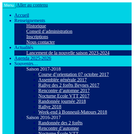
Aller au contenu
Menu
Le VTT loisir en toute convivialité !
Agiot VTT Maurepas
Accueil
Renseignements
Historique
Conseil d’administration
Inscriptions
Nous contacter
Actualités
Lancement de la nouvelle saison 2023-2024
Agenda 2025-2026
Souvenirs…
Saison 2017-2018
Course d’orientation 07 octobre 2017
Assemblée générale 2017
Rallye des 2 forêts Beynes 2017
Rencontre d’automne 2017
Nocturne Ecole VTT 2017
Randonnée journée 2018
Rallye 2018
Week-end à Bonneuil-Matours 2018
Saison 2016-2017
Randonnée des 2 forêts
Rencontre d’automne
Nocturne École VTT