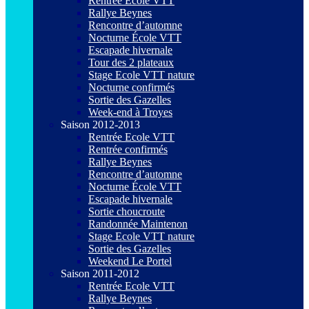
Rentrée Ecole VTT
Rallye Beynes
Rencontre d’automne
Nocturne École VTT
Escapade hivernale
Tour des 2 plateaux
Stage Ecole VTT nature
Nocturne confirmés
Sortie des Gazelles
Week-end à Troyes
Saison 2012-2013
Rentrée Ecole VTT
Rentrée confirmés
Rallye Beynes
Rencontre d’automne
Nocturne École VTT
Escapade hivernale
Sortie choucroute
Randonnée Maintenon
Stage Ecole VTT nature
Sortie des Gazelles
Weekend Le Portel
Saison 2011-2012
Rentrée Ecole VTT
Rallye Beynes