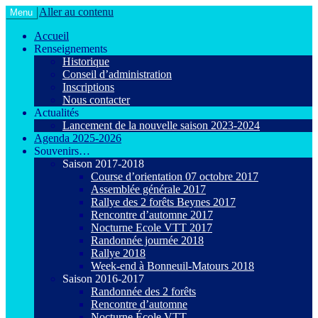
Aller au contenu
Menu
Le VTT loisir en toute convivialité !
Agiot VTT Maurepas
Accueil
Renseignements
Historique
Conseil d’administration
Inscriptions
Nous contacter
Actualités
Lancement de la nouvelle saison 2023-2024
Agenda 2025-2026
Souvenirs…
Saison 2017-2018
Course d’orientation 07 octobre 2017
Assemblée générale 2017
Rallye des 2 forêts Beynes 2017
Rencontre d’automne 2017
Nocturne Ecole VTT 2017
Randonnée journée 2018
Rallye 2018
Week-end à Bonneuil-Matours 2018
Saison 2016-2017
Randonnée des 2 forêts
Rencontre d’automne
Nocturne École VTT