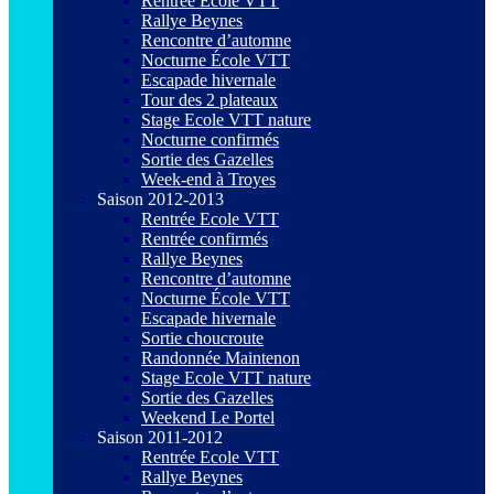
Rentrée Ecole VTT
Rallye Beynes
Rencontre d’automne
Nocturne École VTT
Escapade hivernale
Tour des 2 plateaux
Stage Ecole VTT nature
Nocturne confirmés
Sortie des Gazelles
Week-end à Troyes
Saison 2012-2013
Rentrée Ecole VTT
Rentrée confirmés
Rallye Beynes
Rencontre d’automne
Nocturne École VTT
Escapade hivernale
Sortie choucroute
Randonnée Maintenon
Stage Ecole VTT nature
Sortie des Gazelles
Weekend Le Portel
Saison 2011-2012
Rentrée Ecole VTT
Rallye Beynes